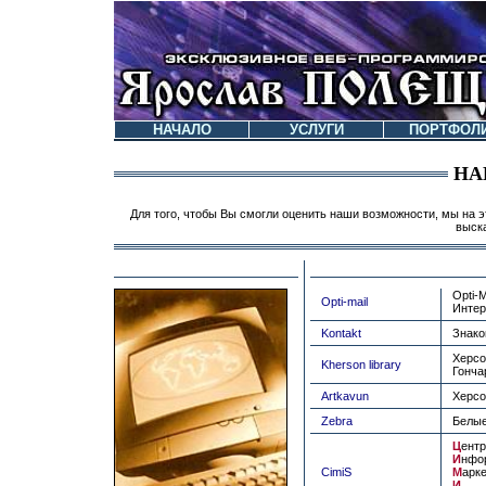
НАЧАЛО
УСЛУГИ
ПОРТФОЛ
НА
Для того, чтобы Вы смогли оценить наши возможности, мы на э
выск
Opti-
Opti-mail
Интер
Kontakt
Знако
Херсо
Kherson library
Гонча
Artkavun
Херсо
Zebra
Белые
Ц
ентр
И
нфо
CimiS
М
арк
И