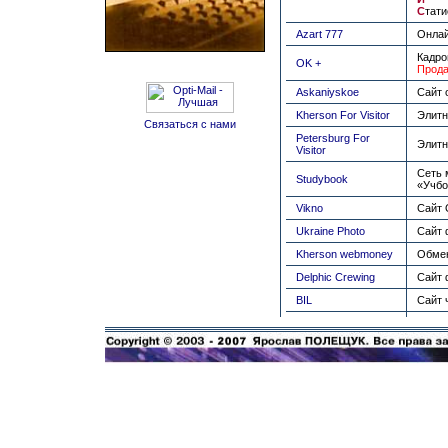
С
тати
Azart 777
Онлай
Кадро
OK +
Прода
Askaniyskoe
Сайт 
Kherson For Visitor
Элитн
Связаться с нами
Petersburg For
Элитн
Visitor
Сеть 
Studybook
«Учбо
Vikno
Сайт 
Ukraine Photo
Сайт 
Kherson webmoney
Обмен
Delphic Crewing
Сайт 
BIL
Сайт 